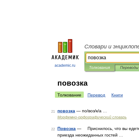
Словари и энциклоп
academic.ru
Толкования
Переводы
повозка
Толкование
Перевод
Книги
повозка
— по/воз/к/а …
21
Морфемно-орфографический словарь
Повозка
— Приснилось, что вы едете в
22
приезда неожиданных гостей …