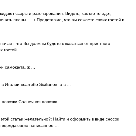
дают ссоры и разочарования. Видеть, как кто то едет,
менять планы. ↑ Представьте, что вы сажаете своих гостей в
ачает, что Вы должны будете отказаться от приятного
х гостей …
зки самока/та, ж …
 Италии «carretto Siciliano», а в …
 повозки Солнечная повозка …
той статьи желательно?: Найти и оформить в виде сносок
одтверждающие написанное …