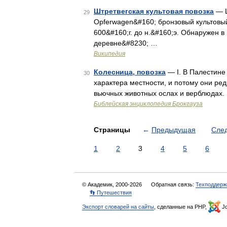
Штретвегская культовая повозка
— Ш
29
Opferwagen&#160; бронзовый культовый
600&#160;г. до н.&#160;э. Обнаружен в
деревне&#8230; …
Википедия
Колесница, повозка
— I. В Палестине 
30
характера местности, и потому они ре
вьючных животных ослах и верблюдах.
Библейская энциклопедия Брокгауза
Страницы
←
Предыдущая
Сле
1
2
3
4
5
6
© Академик, 2000-2026
Обратная связь:
Техподдерж
👣 Путешествия
Экспорт словарей на сайты
, сделанные на PHP,
Jo