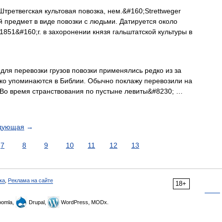
третвегская культовая повозка, нем.&#160;Strettweger
 предмет в виде повозки с людьми. Датируется около
 1851&#160;г. в захоронении князя гальштатской культуры в
для перевозки грузов повозки применялись редко из за
дко упоминаются в Библии. Обычно поклажу перевозили на
 Во время странствования по пустыне левиты&#8230; …
дующая
→
7
8
9
10
11
12
13
ка
,
Реклама на сайте
18+
omla,
Drupal,
WordPress, MODx.