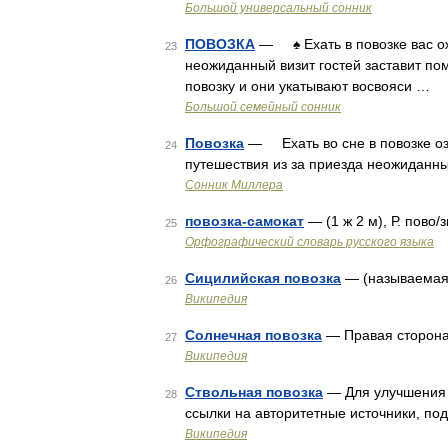
Большой универсальный сонник
ПОВОЗКА
— ♠ Ехать в повозке вас ожи
23
неожиданный визит гостей заставит по
повозку и они укатывают восвояси …
Большой семейный сонник
Повозка
— Ехать во сне в повозке озн
24
путешествия из за приезда неожиданны
Сонник Миллера
повозка-самокат
— (1 ж 2 м), Р. пово/
25
Орфографический словарь русского языка
Сицилийская повозка
— (называемая в
26
Википедия
Солнечная повозка
— Правая сторона
27
Википедия
Ствольная повозка
— Для улучшения э
28
ссылки на авторитетные источники, п
Википедия